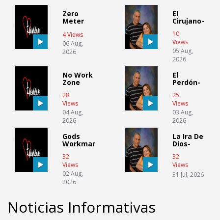
Zero
El
Meter
Cirujano-
Reading
elias
10
4 Views
Beauchamp
Views
06 Aug,
05 Aug,
2026
2026
No Work
El
Zone
Perdón-
mara
28
25
Suarez
Views
Views
04 Aug,
03 Aug,
2026
2026
Gods
La Ira De
Workmanship
Dios-
hector
32
32
Rivera
Views
Views
02 Aug,
31 Jul, 2026
2026
Noticias Informativas