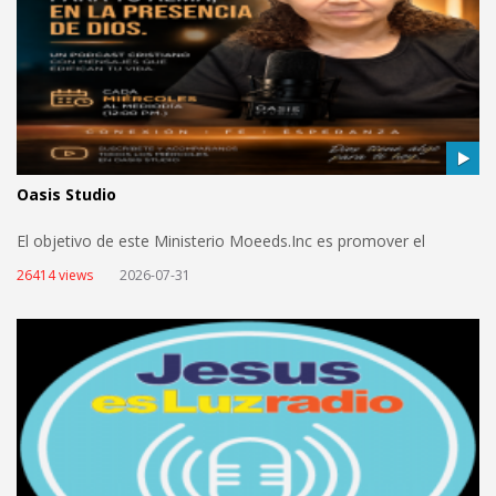
Oasis Studio
El objetivo de este Ministerio Moeeds.Inc es promover el
Evangelio de Dios, Sin criticar a nadie sobre su creencias. La
26414 views
2026-07-31
Biblia dice en Marco 16:15 Y les dijo: Id por todo el mundo y
predicad el evangelio a toda criatura. Estamos aquí para traer
una palabra de liberación que nosotros le servimos a un Dios
que sana, transforma y salva. Estamos aqui para hacer la
diferencia llegar a su casa y tocar su corazones. Estos son
nuestro más profundo deseo para usted. views