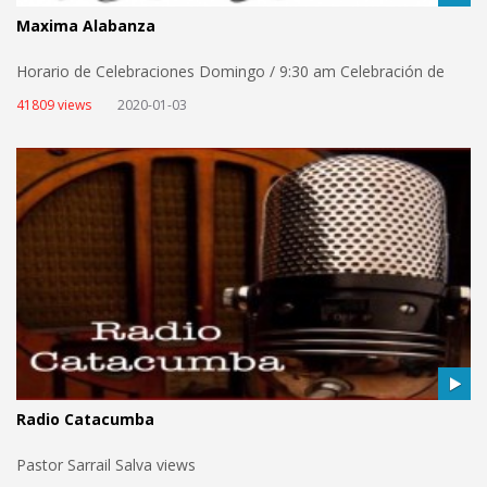
Maxima Alabanza
Horario de Celebraciones Domingo / 9:30 am Celebración de
Adoración y Enseñanza de la Palabra / Catedral del Niño Lunes /
41809 views
2020-01-03
7:30 pm Ensayo de Levitas / Consejería - Cita Previa 787-807-
1770 Martes / 7:30 pm Reunión de Células Miércoles / 6:00 am -
7:00 am Oración en la Iglesia 7:30pm Celebración de Oración y
Enseñanza de la Palabra Viernes / 7:30 pm “Juventud Victoriosa”
Celebración de Jóvenes Transmision en Vivo Todos los
Miércoles a las 7:30pm y los Domingos a las 9:30am
transmitimos las celebraciones a través de nuestro canal de
Internet localizado en...
http://www.ministeriotv.com/search/maxima views
Radio Catacumba
Pastor Sarrail Salva views