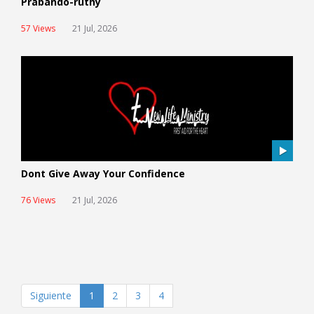
Prabando-ruthy
57 Views
21 Jul, 2026
Dont Give Away Your Confidence
76 Views
21 Jul, 2026
Siguiente
1
2
3
4