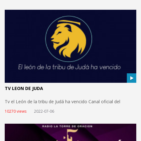
TV LEON DE JUDA
Tv el León de la tribu de Judá ha vencido Canal oficial del
ministerio internacional el León de la tribu de Judá ha vencido,
10270 views
2022-07-06
para compartir información del ministerio y predicar la palabra
de Dios en sus transmisiones. views