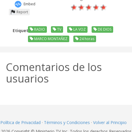
Embed
Report
RADIO
TV
LA VOZ
DE DIOS
Etiquetas:
MARCO MONTAÑEZ
24 horas
Comentarios de los
usuarios
Política de Privacidad
·
Términos y Condiciones
·
Volver al Principio
2026 Copyright © Ministerio TV Inc, Todos los derechos Reservados