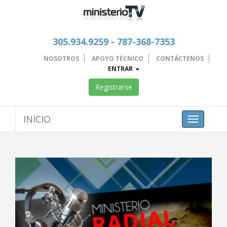
305.934.9259 - 787-368-7353
NOSOTROS
APOYO TÉCNICO
CONTÁCTENOS
ENTRAR
Registrarse
INICIO
Toggle
navigation