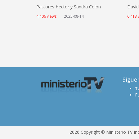
Pastores Hector y Sandra Colon
Davi
4,406 views
2025-08-14
6,413 
Sígue
Tw
F
2026 Copyright © Ministerio TV In