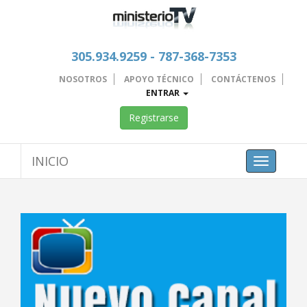
305.934.9259 - 787-368-7353
NOSOTROS
APOYO TÉCNICO
CONTÁCTENOS
ENTRAR
Registrarse
INICIO
Toggle
navigation