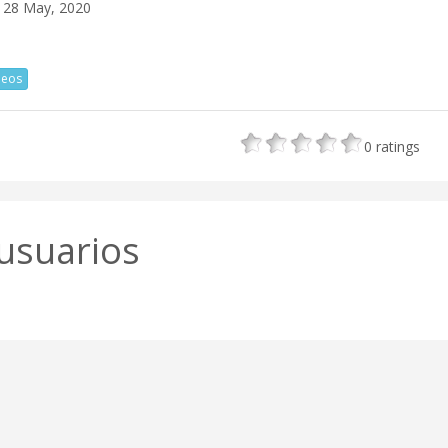
28 May, 2020
deos
0
ratings
usuarios