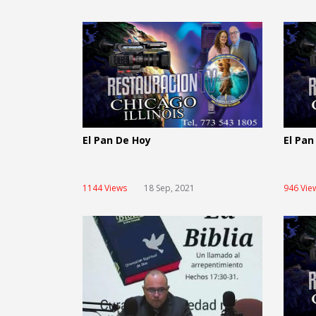
El Pan De Hoy
El Pan
1144 Views
18 Sep, 2021
946 Vie