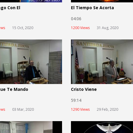
go Con El
El Tiempo Se Acorta
5
04:06
ews
15 Oct, 2020
1200 Views
31 Aug, 2020
Que Te Mando
Cristo Viene
7
59:14
ews
03 Mar, 2020
1290 Views
29 Feb, 2020