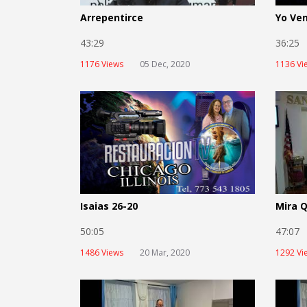
Arrepentirce
Yo Ven
43:29
36:2
1176 Views
05 Dec, 2020
1136 Vi
Isaias 26-20
Mira 
50:05
47:0
1486 Views
20 Mar, 2020
1292 Vi