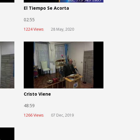
El Tiempo Se Acorta
02:55
1224 Views
28 May, 2020
Cristo Viene
48:59
1266 Views
07 Dec, 2019