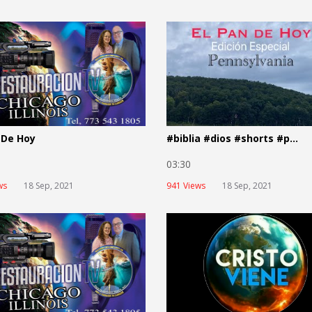
 De Hoy
#biblia #dios #shorts #p...
03:30
ws
18 Sep, 2021
941 Views
18 Sep, 2021