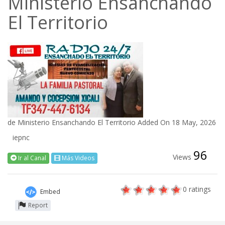
Ministerio Ensanchando
El Territorio
de
Ministerio Ensanchando El Territorio
Added On 18 May, 2026
iepnc
96
Views
Ir al Canal
Más Videos
0
ratings
Embed
Report