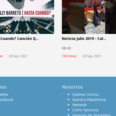
Cuando? Canción Q...
Noticia Julio 2019 - Cal...
0
08:43
ws
29 Sep, 2021
769 Views
29 Sep, 2021
nos
Nosotros
itter
Quiénes Somos
acebook
Nuestra Plataforma
Network
Cómo funciona
Servicios de Streaming