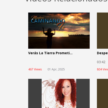
Verás La Tierra Prometi...
Despe
03:4
467 Views
01 Apr, 2025
804 Vie