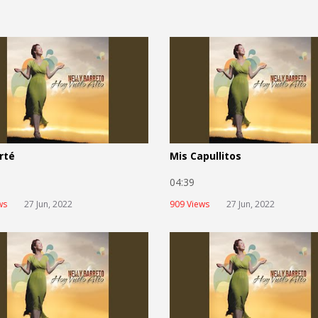
rté
Mis Capullitos
2
04:39
ws
27 Jun, 2022
909 Views
27 Jun, 2022