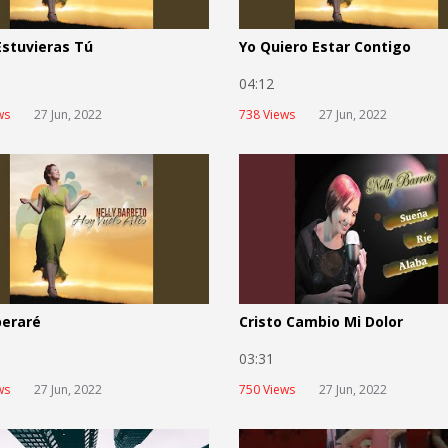
Estuvieras Tú
Yo Quiero Estar Contigo
6
04:12
ws
27 Jun, 2022
738 Views
27 Jun, 2022
peraré
Cristo Cambio Mi Dolor
5
03:31
ws
27 Jun, 2022
750 Views
27 Jun, 2022