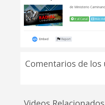
de
Ministerio Caminand
Ir al Canal
Más Vi
Embed
Report
Comentarios de los 
Videos Relacionados