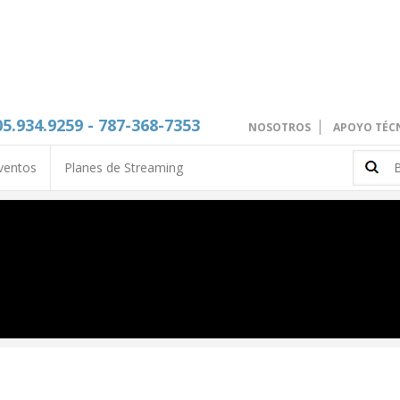
05.934.9259 - 787-368-7353
NOSOTROS
APOYO TÉC
ventos
Planes de Streaming