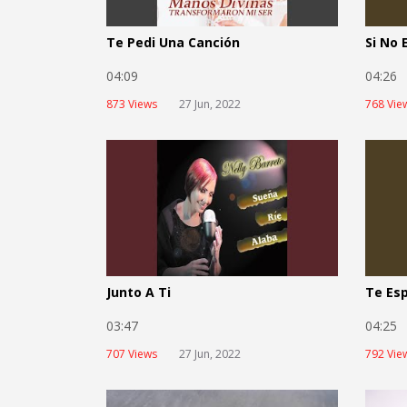
Te Pedi Una Canción
Si No 
04:09
04:2
873 Views
27 Jun, 2022
768 Vie
Junto A Ti
Te Es
03:47
04:2
707 Views
27 Jun, 2022
792 Vie