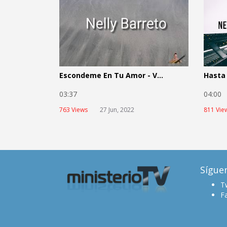
Escondeme En Tu Amor - V...
Hasta 
03:37
04:0
763 Views
27 Jun, 2022
811 Vie
Sígue
Tw
F