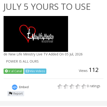
JULY 5 YOURS TO USE
de
New Life Ministry Live TV
Added On 05 Jul, 2026
POWER IS ALL OURS
112
Views
Ir al Canal
Más Videos
0
ratings
Embed
Report