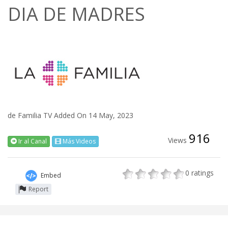
DIA DE MADRES
de
Familia TV
Added On 14 May, 2023
916
Views
Ir al Canal
Más Videos
0
ratings
Embed
Report