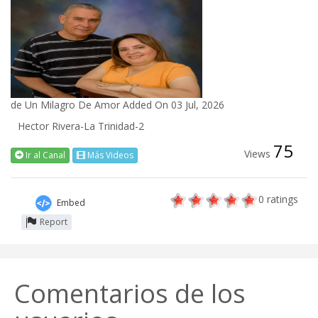
de
Un Milagro De Amor
Added On 03 Jul, 2026
Hector Rivera-La Trinidad-2
75
Views
Ir al Canal
Más Videos
0
ratings
Embed
Report
Comentarios de los