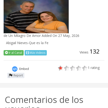
de
Un Milagro De Amor
Added On 27 May, 2026
Abigail Nieves-Que es la Fe
132
Views
Ir al Canal
Más Videos
1
rating
Embed
Report
Comentarios de los