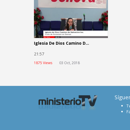
Iglesia De Dios Camino D...
21:57
1875 Views
03 Oct, 2018
Sígue
Tw
F