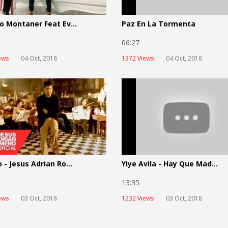
o Montaner Feat Ev...
Paz En La Tormenta
9
06:27
ews
04 Oct, 2018
1372 Views
04 Oct, 2018
 - Jesus Adrian Ro...
Yiye Avila - Hay Que Mad...
4
13:35
ews
03 Oct, 2018
1232 Views
03 Oct, 2018