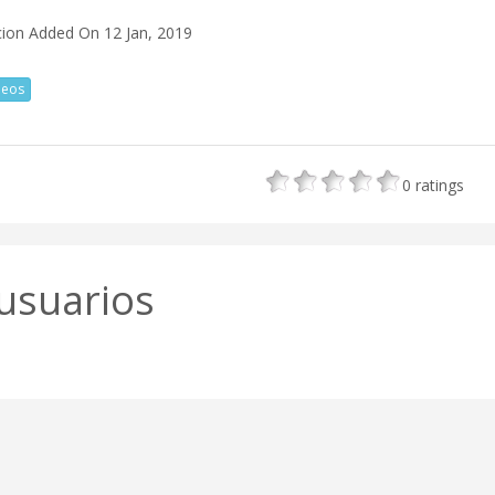
cion
Added On 12 Jan, 2019
deos
0
ratings
usuarios