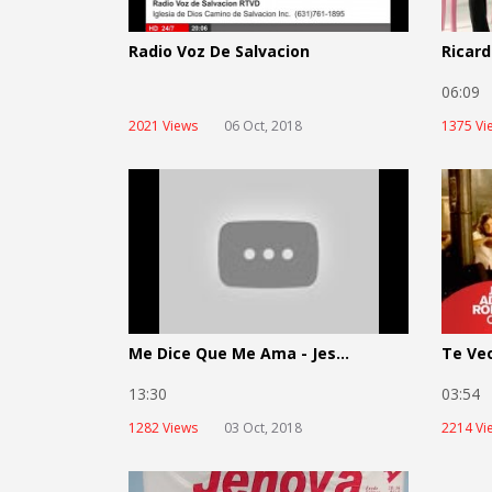
Radio Voz De Salvacion
Ricard
06:0
2021 Views
06 Oct, 2018
1375 Vi
Me Dice Que Me Ama - Jes...
Te Veo
13:30
03:5
1282 Views
03 Oct, 2018
2214 Vi