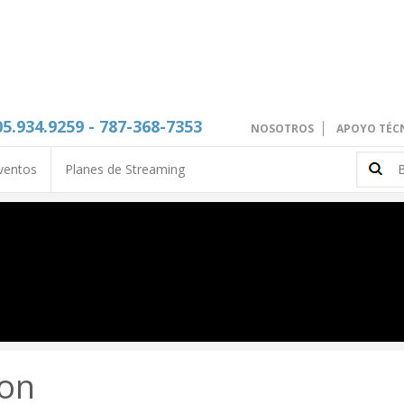
05.934.9259 - 787-368-7353
NOSOTROS
APOYO TÉC
ventos
Planes de Streaming
ion