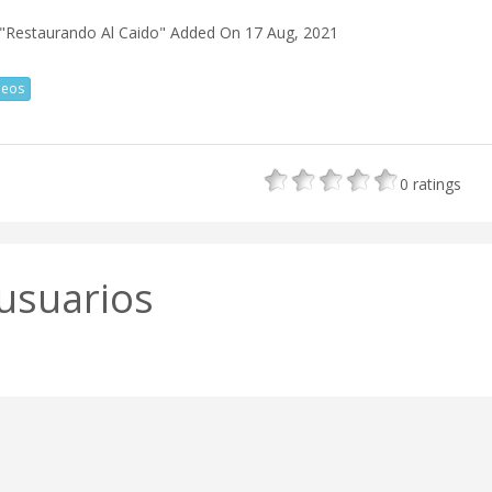
"Restaurando Al Caido"
Added On 17 Aug, 2021
deos
0
ratings
usuarios