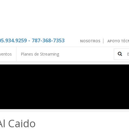
05.934.9259 - 787-368-7353
NOSOTROS
APOYO TÉC
ventos
Planes de Streaming
Al Caido