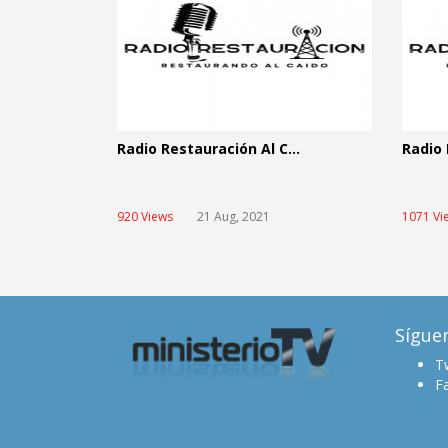
Radio Restauración Al C...
Radio 
920 Views
21 Aug, 2021
1071 Vi
Sígue
Tw
F