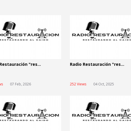
Restauración "res...
Radio Restauración "res...
ws
07 Feb, 2026
252 Views
04 Oct, 2025