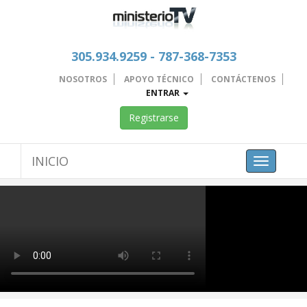
305.934.9259 - 787-368-7353
NOSOTROS
APOYO TÉCNICO
CONTÁCTENOS
ENTRAR
Registrarse
INICIO
Toggle
navigation