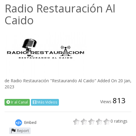
Radio Restauración Al
Caido
de
Radio Restauración "Restaurando Al Caido"
Added On 20 Jan,
2023
813
Views
Ir al Canal
Más Videos
0
ratings
Embed
Report